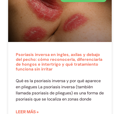
Psoriasis inversa en ingles, axilas y debajo
del pecho: cómo reconocerla, diferenciarla
de hongos e intertrigo y qué tratamiento
funciona sin irritar
Qué es la psoriasis inversa y por qué aparece
en pliegues La psoriasis inversa (también
llamada psoriasis de pliegues) es una forma de
psoriasis que se localiza en zonas donde
LEER MÁS »