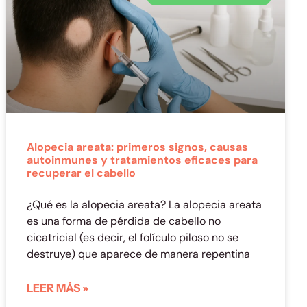
Alopecia areata: primeros signos, causas
autoinmunes y tratamientos eficaces para
recuperar el cabello
¿Qué es la alopecia areata? La alopecia areata
es una forma de pérdida de cabello no
cicatricial (es decir, el folículo piloso no se
destruye) que aparece de manera repentina
LEER MÁS »