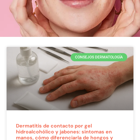
CONSEJOS DERMATOLOGÍA
Dermatitis de contacto por gel
hidroalcohólico y jabones: síntomas en
manos, cómo diferenciarla de hongos y