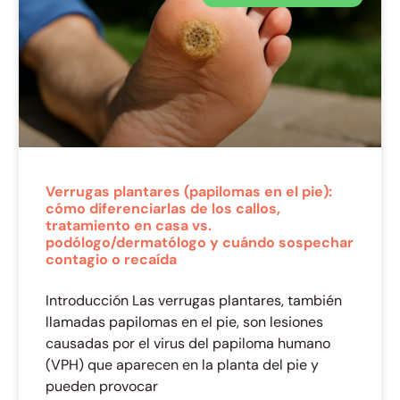
Verrugas plantares (papilomas en el pie):
cómo diferenciarlas de los callos,
tratamiento en casa vs.
podólogo/dermatólogo y cuándo sospechar
contagio o recaída
Introducción Las verrugas plantares, también
llamadas papilomas en el pie, son lesiones
causadas por el virus del papiloma humano
(VPH) que aparecen en la planta del pie y
pueden provocar