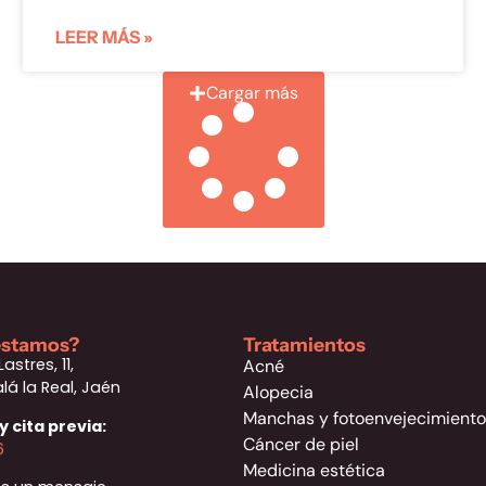
LEER MÁS »
Cargar más
estamos?
Tratamientos
Lastres, 11,
Acné
lá la Real, Jaén
Alopecia
Manchas y fotoenvejecimiento
 cita previa:
Cáncer de piel
6
Medicina estética