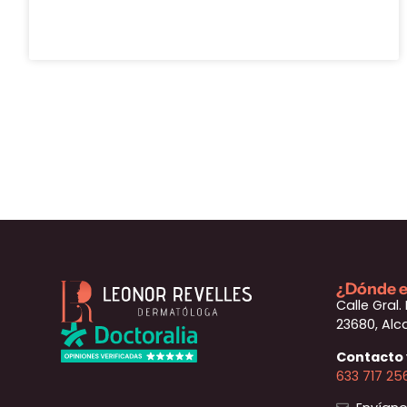
¿Dónde 
Calle Gral. 
23680, Alca
Contacto y
633 717 25