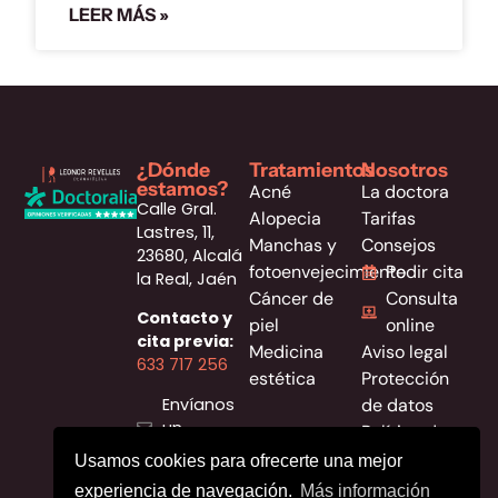
LEER MÁS »
¿Dónde
Tratamientos
Nosotros
estamos?
Acné
La doctora
Calle Gral.
Alopecia
Tarifas
Lastres, 11,
Manchas y
Consejos
23680, Alcalá
fotoenvejecimiento
Pedir cita
la Real, Jaén
Cáncer de
Consulta
Contacto y
piel
online
cita previa:
Medicina
Aviso legal
633 717 256
estética
Protección
Envíanos
de datos
un
Política de
mensaje
cookies
Usamos cookies para ofrecerte una mejor
Instagram
Política de
experiencia de navegación.
Más información
Facebook