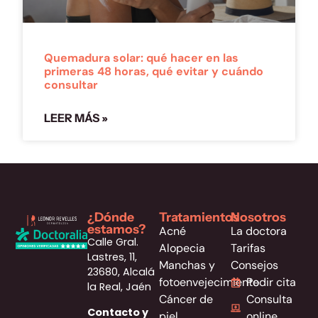
Quemadura solar: qué hacer en las
primeras 48 horas, qué evitar y cuándo
consultar
LEER MÁS »
¿Dónde
Tratamientos
Nosotros
estamos?
Acné
La doctora
Calle Gral.
Alopecia
Tarifas
Lastres, 11,
Manchas y
Consejos
23680, Alcalá
fotoenvejecimiento
Pedir cita
la Real, Jaén
Cáncer de
Consulta
Contacto y
piel
online